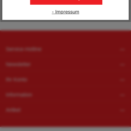
Wo bekomme ich „Blaue Taferln“ für die
Überstellung?
- Impressum
Service-Hotline
Newsletter
Ihr Konto
Information
Artikel