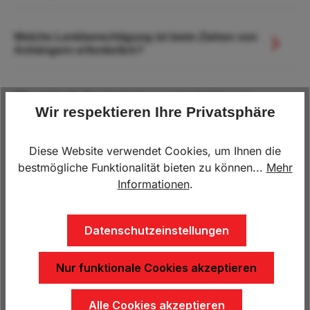
Welche Lenkberechtigung ist beim Ziehen von
Anhängern erforderlich?
Wie sieht die Steckerbelegung bei Anhängern
Wir respektieren Ihre Privatsphäre
aus?
Diese Website verwendet Cookies, um Ihnen die
Worauf ist beim Pickerl für Anhänger zu achten?
bestmögliche Funktionalität bieten zu können...
Mehr
Informationen
.
Welche Höchstgeschwindigkeiten sind mit
Anhängern zulässig?
Datenschutzeinstellungen
Wie läuft die Bestellung bei HP Anhänger ab?
Nur funktionale Cookies akzeptieren
Alle Cookies akzeptieren