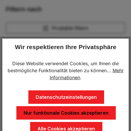
Filtern nach
Produkte filtern
Wir respektieren Ihre Privatsphäre
Menu
Diese Website verwendet Cookies, um Ihnen die
bestmögliche Funktionalität bieten zu können...
Mehr
Informationen
.
Datenschutzeinstellungen
Nur funktionale Cookies akzeptieren
Aufsatzwand 485mm für
Auffahrrampen ALU für
LPA 206 U-STK
Pongratz PHL
(Beschädigt)
Alle Cookies akzeptieren
250,00 €*
650,00 €*
450,00 €*