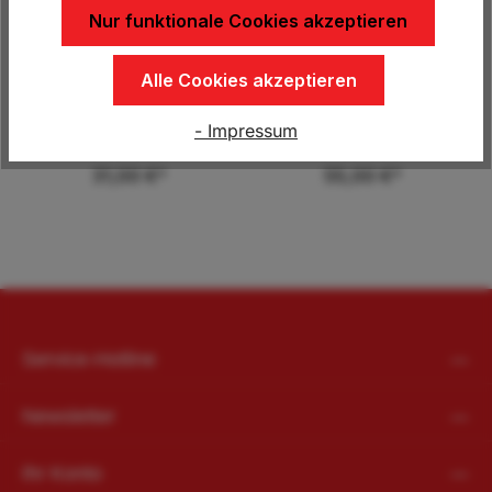
Zugkugelkupplungen
6,00 €*
11,50 €*
Nur funktionale Cookies akzeptieren
16,00 €*
Alle Cookies akzeptieren
Kit Steckschloss AK
Universal Bügelschloss
161/AK 270
- Impressum
31,00 €*
55,00 €*
Service-Hotline
Newsletter
Ihr Konto