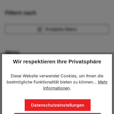
Filtern nach
Produkte filtern
Menu
Wir respektieren Ihre Privatsphäre
Diese Website verwendet Cookies, um Ihnen die
bestmögliche Funktionalität bieten zu können...
Mehr
Informationen
.
Bügelabsperrschloß AL-
Absperrschloß steckbar,
Datenschutzeinstellungen
KO
Diebstahlsicherungen
DBS 8 für