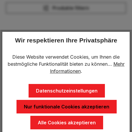
Produkte filtern
Menu
Wir respektieren Ihre Privatsphäre
Diese Website verwendet Cookies, um Ihnen die
bestmögliche Funktionalität bieten zu können...
Mehr
Informationen
.
Datenschutzeinstellungen
Kofferanhänger,
Kofferanhänger,
Wohnanhänger,
Wohnanhänger,
Speedcaravan HP 320
Speedcaravan HP 521T,
Nur funktionale Cookies akzeptieren
Cross-Offroad, 3000 x
5000 x 2000 x 2000 mm
11.990,00 €*
33.900,00 €*
1460 x 1900 mm, 1300 kg
einachs
12.490,00 €*
34.500,00 €*
Alle Cookies akzeptieren