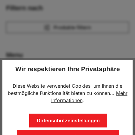
Filtern nach
Produkte filtern
Menu
Wir respektieren Ihre Privatsphäre
Diese Website verwendet Cookies, um Ihnen die
bestmögliche Funktionalität bieten zu können...
Mehr
Informationen
.
Planen-Querspriegel
Planen-Querspriegel
verzinkt, verstellbar 990-
verzinkt verstellbar 1374
Datenschutzeinstellungen
1480mm
- 2280 mm
35,00 €*
45,00 €*