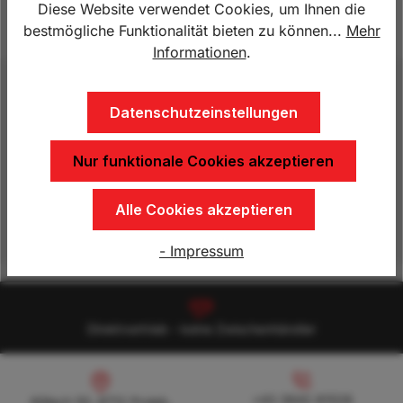
Diese Website verwendet Cookies, um Ihnen die
Produktnummer:
HP.2011U107
bestmögliche Funktionalität bieten zu können...
Mehr
Informationen
.
Beschreibung
Datenschutzeinstellungen
Deckelanhänger, HP 2011 U/107 Plus, Lademaße:
2020 x 1075 x 1020 mm Gesamtgewicht 750 kg
Nur funktionale Cookies akzeptieren
ungebremst, Nutzlast ca. 482 kg Be…
Mehr
Eigenschaften
Alle Cookies akzeptieren
- Impressum
Direktvertrieb - keine Zwischenhändler
Köllach 50, 8712 Proleb, Austria
+43 3842 81528
+43 3842 81528
Köllach 50, 8712 Proleb,