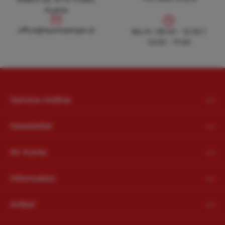
Austria
office@hpanhaenger.at
office@hpanhaenger.at
Mo-Fr: 08:00 - 12:00 |
13:00 - 17:00
Service-Hotline
Newsletter
Ihr Konto
Information
Artikel