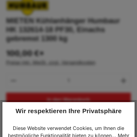
MIETEN Kühlanhänger Humbaur
HK 132614-18 PF30, Einachs
gebremst 1300 kg
100,00 €*
Preise inkl. MwSt. zzgl. Versandkosten
Produkt Anzahl: Gib den gewünschten Wert
In den Warenkorb
Wir respektieren Ihre Privatsphäre
Lagerbestand:
1000
Diese Website verwendet Cookies, um Ihnen die
Produktnummer:
HU.5264-KA-1-1635
bestmögliche Funktionalität bieten zu können...
Mehr