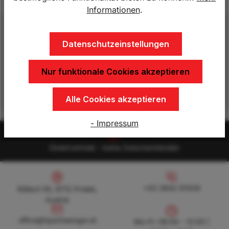
Informationen
.
Beschreibung
Datenschutzeinstellungen
Dieser Anhänger steht zur Miete zur Verfügung. Der
zu zahlende Preis ist pro Tag zu entrichten. Bei
Nur funktionale Cookies akzeptieren
Interesse bitte vorab te…
Mehr
Alle Cookies akzeptieren
- Impressum
Direktvertrieb - keine Zwischenhändler
Köllach 50, 8712 Proleb, Austria
+43 3842 81528
+43 3842 81528
Köllach 50, 8712 Proleb,
Austria
office@hpanhaenger.at
office@hpanhaenger.at
Mo-Fr: 08:00 - 12:00 |