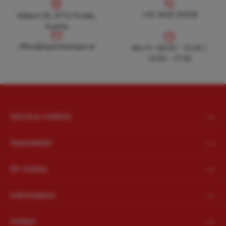
Köllach 50, 8712 Proleb, Austria
+43 3842 81528
+43 3842 81528
Köllach 50, 8712 Proleb,
Austria
office@hpanhaenger.at
office@hpanhaenger.at
Mo-Fr: 08:00 - 12:00 |
13:00 - 17:00
Service-Hotline
Newsletter
Ihr Konto
Information
Artikel