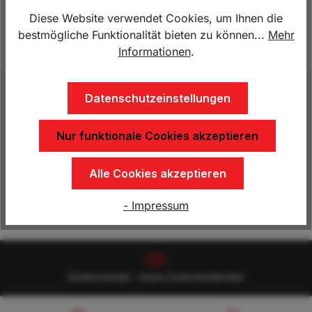
Lagerbestand:
2
Diese Website verwendet Cookies, um Ihnen die
bestmögliche Funktionalität bieten zu können...
Mehr
Produktnummer:
BÖ.1170385
Informationen
.
Beschreibung
Datenschutzeinstellungen
NEU - Comfort ECO CFF-Plus Fahrgestell,
Nur funktionale Cookies akzeptieren
Gesamtgewicht 2400 kg Lademaße: 3265 x 1650 x
2300 mm Aufbau Polyester - verschieden…
Mehr
Alle Cookies akzeptieren
Eigenschaften
- Impressum
Direktvertrieb - keine Zwischenhändler