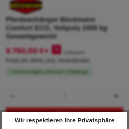
Pferdeanhänger Böckmann
Comfort ECO, Vollpoly 2400 kg
Gesamtgewicht
9.790,00 €*
%
10.190,00 €*
Preise inkl. MwSt. zzgl. Versandkosten
Sofort verfügbar, Lieferzeit: 1-2 Werktage
Produkt Anzahl: Gib den gewünschten Wert
In den Warenkorb
Wir respektieren Ihre Privatsphäre