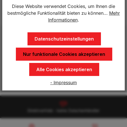
Lagerbestand:
0
Diese Website verwendet Cookies, um Ihnen die
bestmögliche Funktionalität bieten zu können...
Mehr
Produktnummer:
HU.4089-1
Informationen
.
Beschreibung
Datenschutzeinstellungen
Innenmaß: 2.500 x 1.565 x 150 mmGesamtmaß:
4.085 x 2.250 x 660 mm Gesamtgewicht: 1.350
Nur funktionale Cookies akzeptieren
kgNutzlast: 1.018 kg Ladehöhe: 420 mm…
Mehr
Alle Cookies akzeptieren
Eigenschaften
- Impressum
Direktvertrieb - keine Zwischenhändler