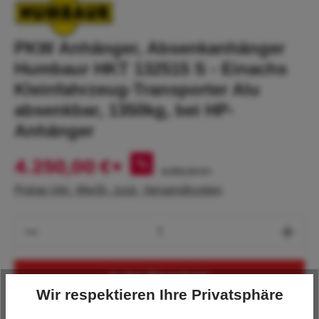
PKW Anhänger, Absenkanhänger
Humbaur HKT 132515 S - Einachs
Kleinfahrzeug-Transporter Alu
absenkbar, 1350kg, bei HP-
Anhänger
4.250,00 €*
%
4.450,00 €*
Preise inkl. MwSt. zzgl. Versandkosten
Produkt Anzahl: Gib den gewünschten Wert
In den Warenkorb
Wir respektieren Ihre Privatsphäre