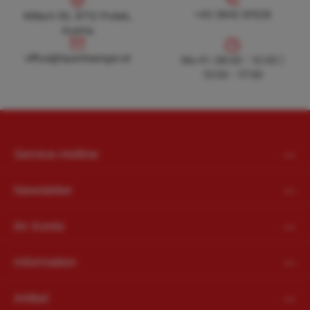
Köllach 50, 8712 Proleb, Austria
+43 3842 81528
+43 3842 81528
Köllach 50, 8712 Proleb,
Austria
office@hpanhaenger.at
office@hpanhaenger.at
Mo-Fr: 08:00 - 12:00 |
13:00 - 17:00
Service-Hotline
Newsletter
Ihr Konto
Information
Artikel