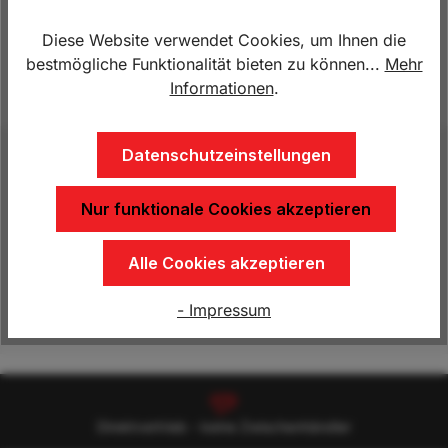
Diese Website verwendet Cookies, um Ihnen die
Lagerbestand:
6
bestmögliche Funktionalität bieten zu können...
Mehr
Produktnummer:
HP.2312UAD
Informationen
.
Datenschutzeinstellungen
Beschreibung
Lademaße innen: 2300 x 1250 x 850 mm,
Nur funktionale Cookies akzeptieren
(Bordwände 2 x 400 mm + Deckel 50 mm), 750 kg
ungebremst, Nutzlast 550 kg Ganzstahlaus…
Mehr
Alle Cookies akzeptieren
Eigenschaften
- Impressum
Direktvertrieb - keine Zwischenhändler