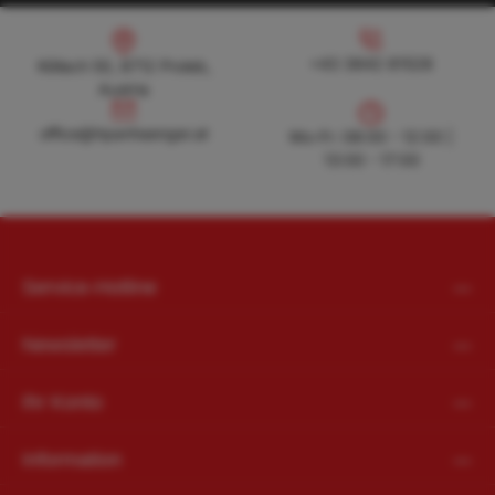
Köllach 50, 8712 Proleb, Austria
+43 3842 81528
+43 3842 81528
Köllach 50, 8712 Proleb,
Austria
office@hpanhaenger.at
office@hpanhaenger.at
Mo-Fr: 08:00 - 12:00 |
13:00 - 17:00
Service-Hotline
Newsletter
Ihr Konto
Information