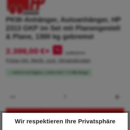
PKW-Anhänger, Autoanhänger, HP
2313 GKP im Set mit Planengestell
& Plane, 1300 kg gebremst
2.399,00 €*
%
2.499,00 €*
Preise inkl. MwSt. zzgl. Versandkosten
Sofort verfügbar, Lieferzeit: 1-2 Werktage
Produkt Anzahl: Gib den gewünschten Wert
In den Warenkorb
Wir respektieren Ihre Privatsphäre