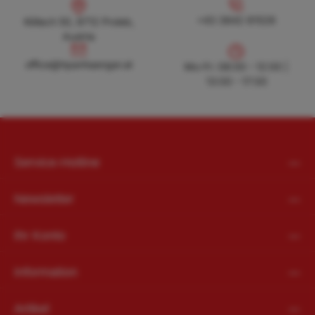
Köllach 50, 8712 Proleb, Austria
+43 3842 81528
+43 3842 81528
Köllach 50, 8712 Proleb,
Austria
office@hpanhaenger.at
office@hpanhaenger.at
Mo-Fr: 08:00 - 12:00 |
13:00 - 17:00
Service-Hotline
Newsletter
Ihr Konto
Information
Artikel