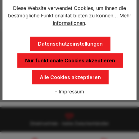
Lagerbestand:
3
Diese Website verwendet Cookies, um Ihnen die
bestmögliche Funktionalität bieten zu können...
Mehr
Produktnummer:
HP.2313GKP
Informationen
.
Beschreibung
Datenschutzeinstellungen
Lademaße: 2350 x 1330 x 350 mm, 1300 kg
Nur funktionale Cookies akzeptieren
gebremst, Nutzlast ca. 1000 kg, Kippdeichsel,
extrem stabiler feuerverzinkter Rahmen…
Mehr
Alle Cookies akzeptieren
Eigenschaften
- Impressum
Direktvertrieb - keine Zwischenhändler