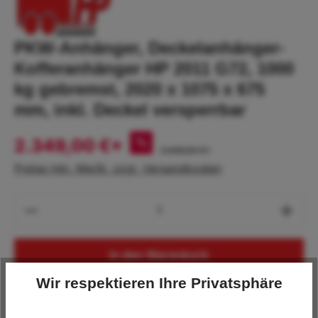
PKW-Anhänger, Deckelanhänger-
Kofferanhänger HP 2011 G72, 1000
kg gebremst, 2020 x 1075 x 675
mm, inkl. Deckel versperrbar
2.349,00 €*
%
2.449,00 €*
Preise inkl. MwSt. zzgl. Versandkosten
Produkt Anzahl: Gib den gewünschten Wert
In den Warenkorb
Wir respektieren Ihre Privatsphäre
Lagerbestand:
1