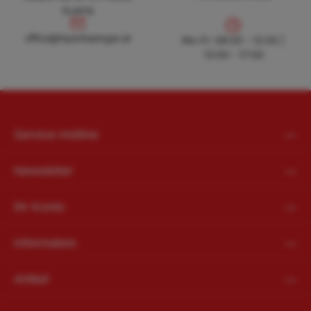
Austria
office@hpanhaenger.at
office@hpanhaenger.at
Mo-Fr: 08:00 - 12:00 |
13:00 - 17:00
Service-Hotline
Newsletter
Ihr Konto
Information
Artikel