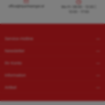
office@hpanhaenger.at
office@hpanhaenger.at
Mo-Fr: 08:00 - 12:00 |
13:00 - 17:00
Service-Hotline
Newsletter
Ihr Konto
Information
Artikel