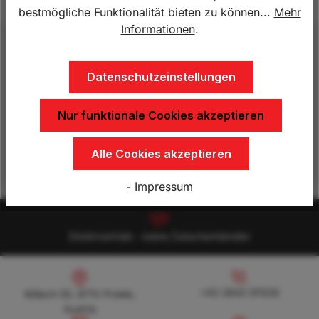
bestmögliche Funktionalität bieten zu können...
Mehr
Informationen
.
Beschreibung
Lademaße innen 2510 x 1450 x 300 mm, 750 kg
Datenschutzeinstellungen
ungebremst, Nutzlast 530 kg, Rahmen und
Fahrgestell ganzstahl-feuerverzinkt, Räd…
Mehr
Nur funktionale Cookies akzeptieren
Eigenschaften
Alle Cookies akzeptieren
- Impressum
Direktvertrieb - keine Zwischenhändler
Köllach 50, 8712 Proleb, Austria
+43 3842 81528
+43 3842 81528
Köllach 50, 8712 Proleb,
Austria