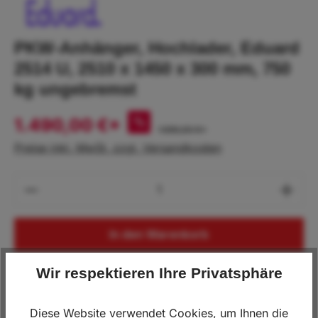
PKW-Anhänger, Hochlader, Eduard
2514 U, 2510 x 1450 x 300 mm, 750
kg ungebremst
1.490,00 €*
%
1.590,00 €*
Preise inkl. MwSt. zzgl. Versandkosten
Produkt Anzahl: Gib den gewünschten Wert
In den Warenkorb
Wir respektieren Ihre Privatsphäre
Lagerbestand:
2
Produktnummer:
SW10002
Diese Website verwendet Cookies, um Ihnen die