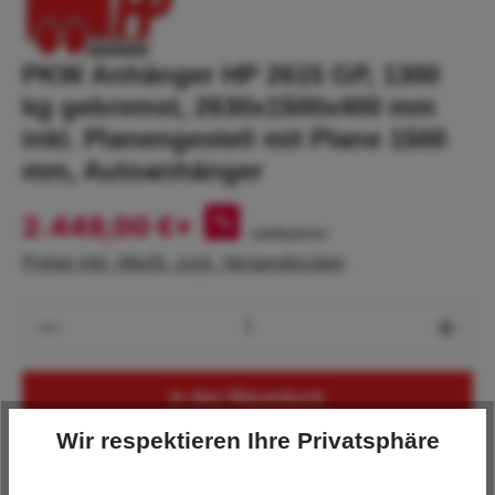
PKW Anhänger HP 2615 GP, 1300
kg gebremst, 2630x1500x400 mm
inkl. Planengestell mit Plane 1500
mm, Autoanhänger
2.449,00 €*
%
2.849,00 €*
Preise inkl. MwSt. zzgl. Versandkosten
Produkt Anzahl: Gib den gewünschten Wert
In den Warenkorb
Wir respektieren Ihre Privatsphäre
Lagerbestand:
2