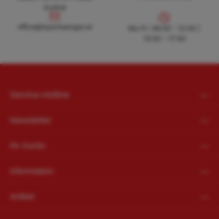
Austria
office@hpanhaenger.at
office@hpanhaenger.at
Mo-Fr: 08:00 - 12:00 |
13:00 - 17:00
Service-Hotline
Newsletter
Ihr Konto
Information
Artikel