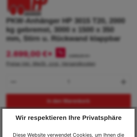
PKW-Anhänger HP 3015 T20, 2000
kg gebremst, 3000 x 1500 x 350
mm, Stirn u. Rückwand klappbar
2.699,00 €*
%
2.849,00 €*
Preise inkl. MwSt. zzgl. Versandkosten
Produkt Anzahl: Gib den gewünschten Wert
In den Warenkorb
Wir respektieren Ihre Privatsphäre
Lagerbestand:
1
Produktnummer:
HP.3015T20
Diese Website verwendet Cookies, um Ihnen die