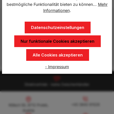
bestmögliche Funktionalität bieten zu können...
Mehr
Informationen
.
Beschreibung
Lademaße: 3000 x 1500 x 350 mm Tandem 2000
Datenschutzeinstellungen
kg Gesamtgewicht, Nutzlast ca. 1625 kg
Stahlausführung, feuerverzinkt, V-Deichsel…
Mehr
Nur funktionale Cookies akzeptieren
Eigenschaften
Alle Cookies akzeptieren
- Impressum
Direktvertrieb - keine Zwischenhändler
Köllach 50, 8712 Proleb, Austria
+43 3842 81528
+43 3842 81528
Köllach 50, 8712 Proleb,
Austria