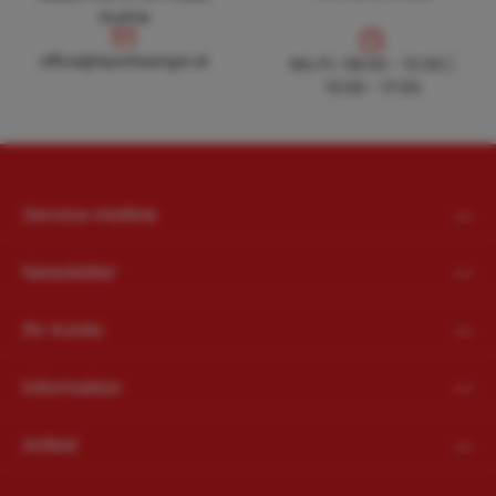
Austria
office@hpanhaenger.at
office@hpanhaenger.at
Mo-Fr: 08:00 - 12:00 |
13:00 - 17:00
Service-Hotline
Newsletter
Ihr Konto
Information
Artikel