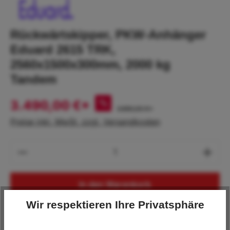
Rückwärtskipper, PKW-Anhänger
Eduard 2615 TRK,
2560x1500x300mm, 2000 kg
Tandem
3.490,00 €*
%
3.690,00 €*
Preise inkl. MwSt. zzgl. Versandkosten
Produkt Anzahl: Gib den gewünschten Wert
In den Warenkorb
Wir respektieren Ihre Privatsphäre
Lagerbestand:
1