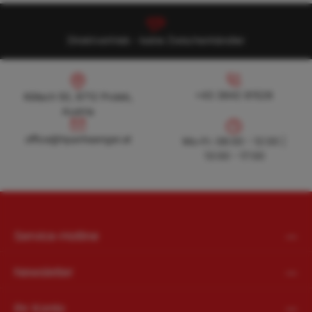
Direktvertrieb - keine Zwischenhändler
Köllach 50, 8712 Proleb, Austria
+43 3842 81528
+43 3842 81528
Köllach 50, 8712 Proleb,
Austria
office@hpanhaenger.at
office@hpanhaenger.at
Mo-Fr: 08:00 - 12:00 |
13:00 - 17:00
Service-Hotline
Newsletter
Ihr Konto