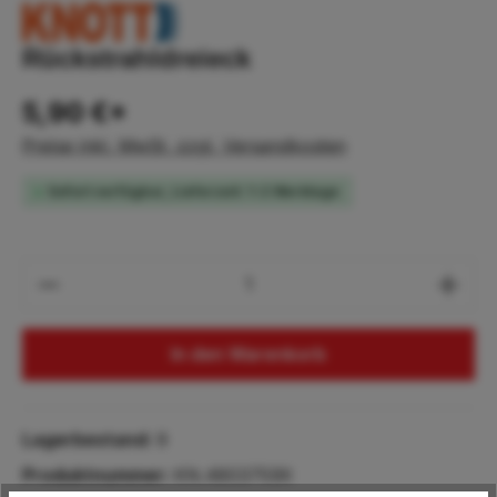
Rückstrahldreieck
5,90 €*
Preise inkl. MwSt. zzgl. Versandkosten
Sofort verfügbar, Lieferzeit: 1-2 Werktage
Produkt Anzahl: Gib den gewünschten Wert
In den Warenkorb
Lagerbestand:
9
Produktnummer:
KN.4803759X