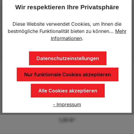
Wir respektieren Ihre Privatsphäre
Beschreibung
Diese Website verwendet Cookies, um Ihnen die
Dreieckrückstrahler, schraubbarStandard
bestmögliche Funktionalität bieten zu können...
Mehr
DreieckreflektorPflicht (2 Stück) an jedem Pkw-
Informationen
.
Anhänger und WohnwagenFür Anbau hinte…
Mehr
Datenschutzeinstellungen
Nur funktionale Cookies akzeptieren
Produktgalerie überspringen
Kunden kauften auch
Alle Cookies akzeptieren
Rückstrahler 76x34 mm
- Impressum
1,30 €*