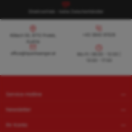
Direktvertrieb - keine Zwischenhändler
Köllach 50, 8712 Proleb, Austria
+43 3842 81528
+43 3842 81528
Köllach 50, 8712 Proleb,
Austria
office@hpanhaenger.at
office@hpanhaenger.at
Mo-Fr: 08:00 - 12:00 |
13:00 - 17:00
Service-Hotline
Newsletter
Ihr Konto