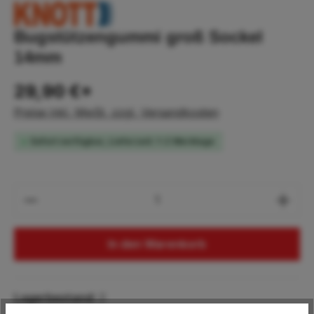
Bugstützengummi groß Sockel
14mm
29,90 €*
Preise inkl. MwSt. zzgl. Versandkosten
Sofort verfügbar, Lieferzeit: 1-2 Werktage
Produkt Anzahl: Gib den gewünschten Wert
In den Warenkorb
Lagerbestand:
2