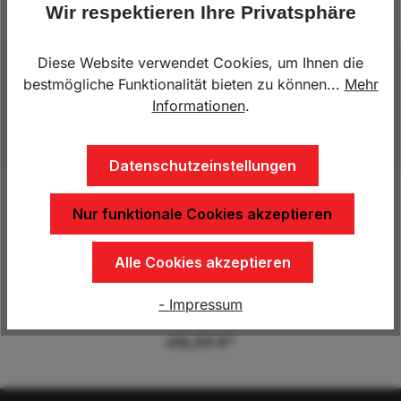
Produktnummer:
KN.402809.009
Wir respektieren Ihre Privatsphäre
Diese Website verwendet Cookies, um Ihnen die
Beschreibung
bestmögliche Funktionalität bieten zu können...
Mehr
Informationen
.
BKS 110
Datenschutzeinstellungen
Nur funktionale Cookies akzeptieren
Produktgalerie überspringen
Kunden kauften auch
Alle Cookies akzeptieren
AL-KO Winde 901 Plus ohne Seil
- Impressum
416,00 €*