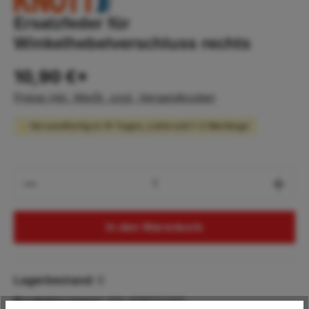
Ersatzfeder für
Winkelhebelverschluss rechts
10,90 €*
Preise inkl. MwSt. zzgl. Versandkosten
Versandfertig in 10 Tagen, Lieferzeit 1-2 Werktage
Produkt Anzahl: Gib den gewünschten Wert
In den Warenkorb
Lagerbestand:
0
Produktnummer:
KN.408117.001