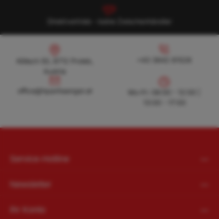
Direktvertrieb - keine Zwischenhändler
Köllach 50, 8712 Proleb, Austria
+43 3842 81528
+43 3842 81528
Köllach 50, 8712 Proleb,
Austria
office@hpanhaenger.at
office@hpanhaenger.at
Mo-Fr: 08:00 - 12:00 |
13:00 - 17:00
Service-Hotline
Newsletter
Ihr Konto