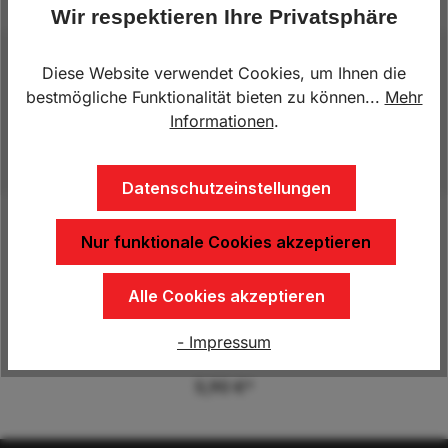
Wir respektieren Ihre Privatsphäre
Beschreibung
Diese Website verwendet Cookies, um Ihnen die
bestmögliche Funktionalität bieten zu können...
Mehr
passend für KN.4803509X Gr.1KN.403867.001
Informationen
.
Gr.0KN.884.576.622.205
Mehr
Datenschutzeinstellungen
Nur funktionale Cookies akzeptieren
Produktgalerie überspringen
Kunden kauften auch
Alle Cookies akzeptieren
Scharnierbolzen
- Impressum
5,90 €*