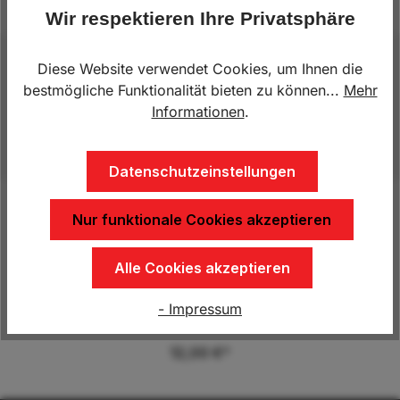
Wir respektieren Ihre Privatsphäre
Beschreibung
Diese Website verwendet Cookies, um Ihnen die
bestmögliche Funktionalität bieten zu können...
Mehr
Durchmesser: 8mmMaterial: GummiPreis/je
Informationen
.
Laufmeter - Bitte um Bekanntgabe bei Bestellung
Datenschutzeinstellungen
Nur funktionale Cookies akzeptieren
Produktgalerie überspringen
Kunden kauften auch
Alle Cookies akzeptieren
12 Stk. Planenknöpfe im Set inkl. Schrauben
- Impressum
12,00 €*