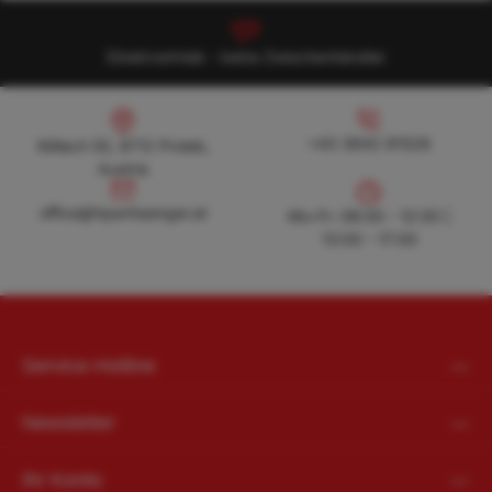
Direktvertrieb - keine Zwischenhändler
Köllach 50, 8712 Proleb, Austria
+43 3842 81528
+43 3842 81528
Köllach 50, 8712 Proleb,
Austria
office@hpanhaenger.at
office@hpanhaenger.at
Mo-Fr: 08:00 - 12:00 |
13:00 - 17:00
Service-Hotline
Newsletter
Ihr Konto