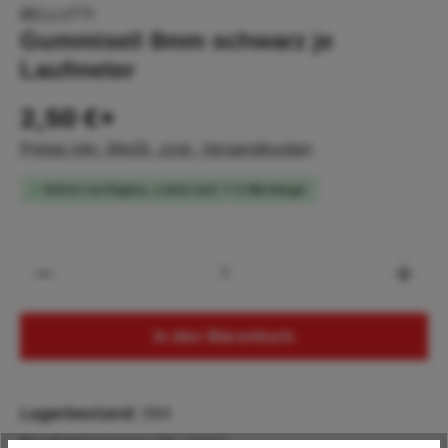
BELLUTTI
Gummiseil 8mm schwarz je
Laufmeter
2,50 €*
Preise inkl. MwSt. zzgl. Versandkosten
Sofort verfügbar, Lieferzeit: 1-2 Werktage
Produkt Anzahl: Gib den gewünschten Wert
In den Warenkorb
Lagerbestand:
394
Produktnummer:
BE.42121