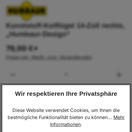
Kunststoff-Kotflügel 14-Zoll rechts,
„Humbaur-Design“
79,00 €*
Preise inkl. MwSt. zzgl. Versandkosten
Produkt Anzahl: Gib den gewünschten Wert
Wir respektieren Ihre Privatsphäre
In den Warenkorb
Diese Website verwendet Cookies, um Ihnen die
Lagerbestand:
3
bestmögliche Funktionalität bieten zu können...
Mehr
Informationen
.
Produktnummer:
240.00064