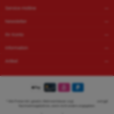
Service-Hotline
Newsletter
Ihr Konto
Information
Artikel
* Alle Preise inkl. gesetzl. Mehrwertsteuer zzgl.
Versandkosten
und ggf.
Nachnahmegebühren, wenn nicht anders angegeben.