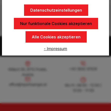
Datenschutzeinstellungen
Beschreibung
Nur funktionale Cookies akzeptieren
Alle Cookies akzeptieren
- Impressum
Direktvertrieb - keine Zwischenhändler
Köllach 50, 8712 Proleb, Austria
+43 3842 81528
+43 3842 81528
Köllach 50, 8712 Proleb,
Austria
office@hpanhaenger.at
office@hpanhaenger.at
Mo-Fr: 08:00 - 12:00 |
13:00 - 17:00