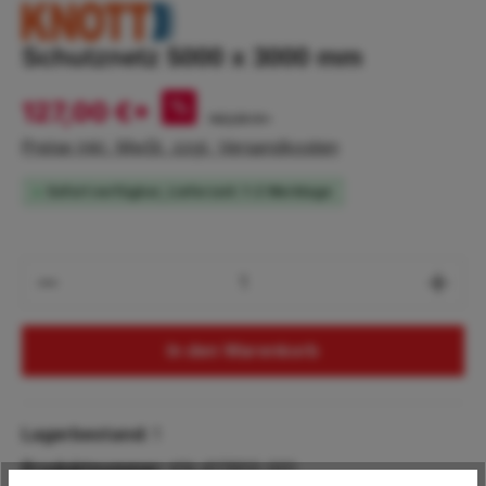
Schutznetz 5000 x 3000 mm
127,00 €*
%
142,00 €*
Preise inkl. MwSt. zzgl. Versandkosten
Sofort verfügbar, Lieferzeit: 1-2 Werktage
Produkt Anzahl: Gib den gewünschten Wert
In den Warenkorb
Lagerbestand:
1
Produktnummer:
KN.417855.001