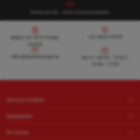
Direktvertrieb - keine Zwischenhändler
Köllach 50, 8712 Proleb, Austria
+43 3842 81528
+43 3842 81528
Köllach 50, 8712 Proleb,
Austria
office@hpanhaenger.at
office@hpanhaenger.at
Mo-Fr: 08:00 - 12:00 |
13:00 - 17:00
Service-Hotline
Newsletter
Ihr Konto