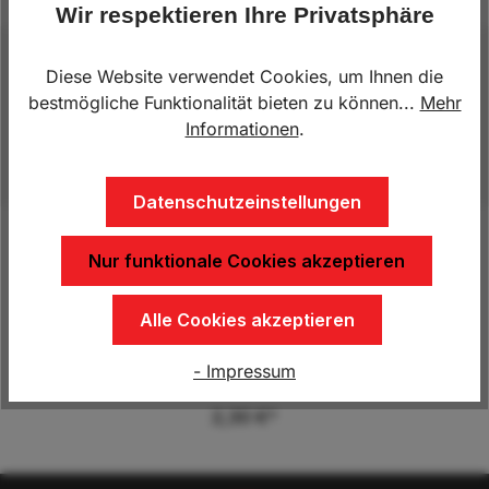
Wir respektieren Ihre Privatsphäre
Beschreibung
Diese Website verwendet Cookies, um Ihnen die
bestmögliche Funktionalität bieten zu können...
Mehr
Maschenbreite: 35 mmMaterial: PP 3 mmMit
Informationen
.
Gummischnur ∅ 6 mm
Datenschutzeinstellungen
Nur funktionale Cookies akzeptieren
Produktgalerie überspringen
Kunden kauften auch
Alle Cookies akzeptieren
Abspannhaken 2-Loch
- Impressum
2,30 €*