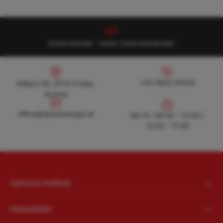
Direktvertrieb - keine Zwischenhändler
Köllach 50, 8712 Proleb, Austria
+43 3842 81528
+43 3842 81528
Köllach 50, 8712 Proleb,
Austria
office@hpanhaenger.at
office@hpanhaenger.at
Mo-Fr: 08:00 - 12:00 |
13:00 - 17:00
Service-Hotline
Newsletter