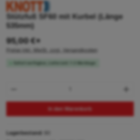
Stützfuß SF60 mit Kurbel (Länge
535mm)
95,00 €*
Preise inkl. MwSt. zzgl. Versandkosten
Sofort verfügbar, Lieferzeit: 1-2 Werktage
Produkt Anzahl: Gib den gewünschten Wert
In den Warenkorb
Lagerbestand:
90