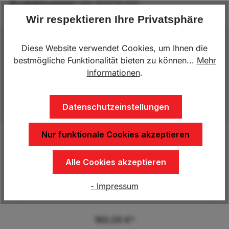
Produktnummer:
KN.410274.001
Wir respektieren Ihre Privatsphäre
Beschreibung
Diese Website verwendet Cookies, um Ihnen die
bestmögliche Funktionalität bieten zu können...
Mehr
Stützfuß, klappbar mit Kurbel Außenrohr: 60 x 4
Informationen
.
mmAusdrehlänge: 365 mmBelastung im Stand:
1.300 kgstatische Tragkraft max…
Mehr
Datenschutzeinstellungen
Nur funktionale Cookies akzeptieren
Produktgalerie überspringen
Kunden kauften auch
Alle Cookies akzeptieren
- Impressum
Abstellstützen (Paar) original Humbaur HUK
180,00 €*