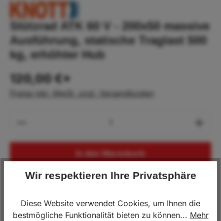
Stützrad ATK 60 V - 200x50 massive
Ausführung, statische Traglast 500
kg, erhöhter Hub
120,00 €*
Preise inkl. MwSt. zzgl. Versandkosten
Produkt Anzahl: Gib den gewünschten Wert
In den Warenkorb
Wir respektieren Ihre Privatsphäre
Lagerbestand:
3
Diese Website verwendet Cookies, um Ihnen die
Produktnummer:
KN.416262.001
bestmögliche Funktionalität bieten zu können...
Mehr