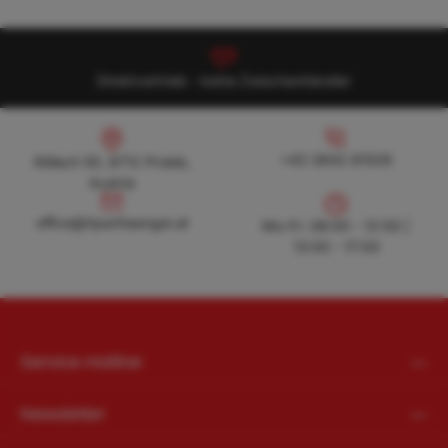
Direktvertrieb - keine Zwischenhändler
Köllach 50, 8712 Proleb, Austria
+43 3842 81528
+43 3842 81528
Köllach 50, 8712 Proleb,
Austria
office@hpanhaenger.at
office@hpanhaenger.at
Mo-Fr: 08:00 - 12:00 |
13:00 - 17:00
Service-Hotline
Newsletter