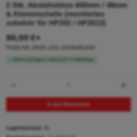
2 Stk. Abstellstütze 600mm / 48mm
& Klemmschelle (montiertes
zubehör für HP202 / HP2512)
90,00 €*
Preise inkl. MwSt. zzgl. Versandkosten
Sofort verfügbar, Lieferzeit: 1-2 Werktage
Produkt Anzahl: Gib den gewünschten Wert
In den Warenkorb
Lagerbestand:
39