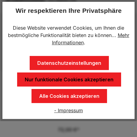
Produktnummer:
ZU.A600.04
Wir respektieren Ihre Privatsphäre
Beschreibung
Diese Website verwendet Cookies, um Ihnen die
bestmögliche Funktionalität bieten zu können...
Mehr
Außenrohr-Durchmesser: 48 mm Wandstärke: 2,5
Informationen
.
mm Länge: 600 mm Belastung im Stand: 150 kg je
Stütze Inkl. 4 Stk. Schrauben u…
Mehr
Datenschutzeinstellungen
Nur funktionale Cookies akzeptieren
Produktgalerie überspringen
Kunden kauften auch
Alle Cookies akzeptieren
- Impressum
2 Stk. Abstellstütze 600mm / 48mm & Klemmschelle
montiert
72,00 €*