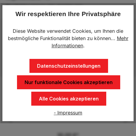
Produktnummer:
KN.416786.001
Wir respektieren Ihre Privatsphäre
Diese Website verwendet Cookies, um Ihnen die
Beschreibung
bestmögliche Funktionalität bieten zu können...
Mehr
Staubox Blackitspritzwassergeschützt Der
Informationen
.
Kunststoff-Werkzeugkasten ist ein preiswerten
AlleskönnerDurch seitliche Sicken erh…
Mehr
Datenschutzeinstellungen
Nur funktionale Cookies akzeptieren
Produktgalerie überspringen
Alle Cookies akzeptieren
Kunden kauften auch
- Impressum
Montagekit für Stauboxen
30,00 €*