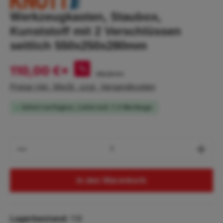
Werkzeugkasten, Staubox,
Kunststoff mit 2 Verschlüssen
seitlich 550x250x280mm
110,00 €*
%
130,00 €*
Preise inkl. MwSt. zzgl. Versandkosten
Sofort verfügbar, Lieferzeit: 1-2 Werktage
Produkt Anzahl: Gib den gewünschten Wert
In den Warenkorb
Lagerbestand:
118