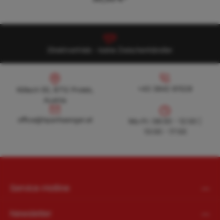
Direktvertrieb - keine Zwischenhändler
Köllach 50, 8712 Proleb, Austria
+43 3842 81528
+43 3842 81528
Köllach 50, 8712 Proleb,
Austria
office@hpanhaenger.at
office@hpanhaenger.at
Mo-Fr: 08:00 - 12:00 |
13:00 - 17:00
Service-Hotline
Newsletter