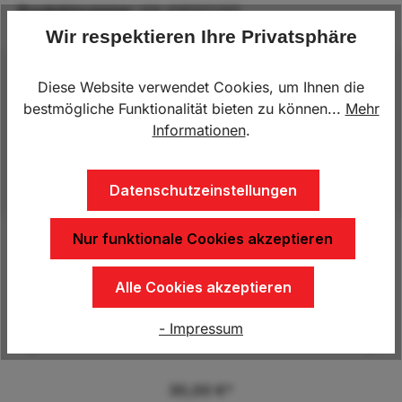
Produktnummer:
KN.418107.001
Wir respektieren Ihre Privatsphäre
Beschreibung
Diese Website verwendet Cookies, um Ihnen die
bestmögliche Funktionalität bieten zu können...
Mehr
Staubox "Alu" / Riffelblechbox mit
Informationen
.
HebelverschlussDer Alu-Werkzeugkasten ist ein
AlleskönnerDiese Staubox verfügt über eine…
Mehr
Datenschutzeinstellungen
Nur funktionale Cookies akzeptieren
Produktgalerie überspringen
Kunden kauften auch
Alle Cookies akzeptieren
- Impressum
Montagekit für Stauboxen
30,00 €*