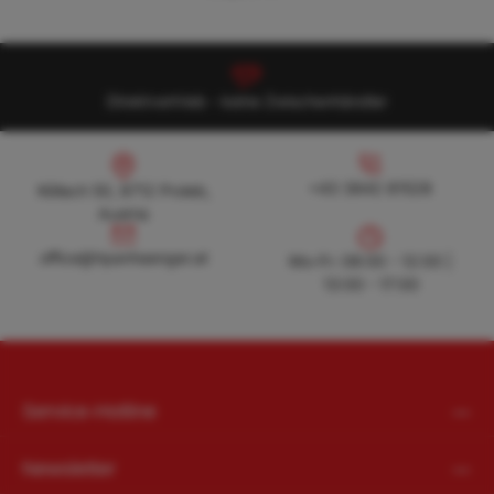
Direktvertrieb - keine Zwischenhändler
Köllach 50, 8712 Proleb, Austria
+43 3842 81528
+43 3842 81528
Köllach 50, 8712 Proleb,
Austria
office@hpanhaenger.at
office@hpanhaenger.at
Mo-Fr: 08:00 - 12:00 |
13:00 - 17:00
Service-Hotline
Newsletter