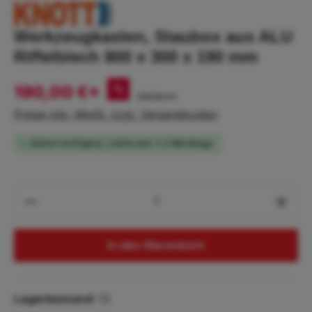
Werkzeugkasten, Staubox aus ALU
Riffelblech 800 x 300 x 190 mm
190,00 €*
%
210,00 €*
Preise inkl. MwSt. zzgl. Versandkosten
Sofort verfügbar, Lieferzeit: 1-2 Werktage
Produkt Anzahl: Gib den gewünschten Wert
In den Warenkorb
Lagerbestand:
13