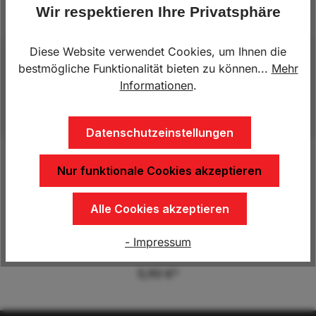
Produktnummer:
AL.258310
Wir respektieren Ihre Privatsphäre
Diese Website verwendet Cookies, um Ihnen die
Beschreibung
bestmögliche Funktionalität bieten zu können...
Mehr
Informationen
.
SB 160, SR160, 1635 Nur Originalteile!
Mehr
Datenschutzeinstellungen
Nur funktionale Cookies akzeptieren
Produktgalerie überspringen
Kunden kauften auch
Alle Cookies akzeptieren
Scharnierbolzen
- Impressum
5,90 €*