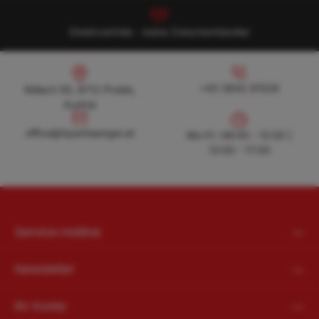
Direktvertrieb - keine Zwischenhändler
Köllach 50, 8712 Proleb, Austria
+43 3842 81528
+43 3842 81528
Köllach 50, 8712 Proleb,
Austria
office@hpanhaenger.at
office@hpanhaenger.at
Mo-Fr: 08:00 - 12:00 |
13:00 - 17:00
Service-Hotline
Newsletter
Ihr Konto