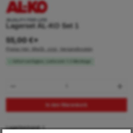
Lagerset AL-KO Set 1
55,00 €*
Preise inkl. MwSt. zzgl. Versandkosten
Sofort verfügbar, Lieferzeit: 1-2 Werktage
Produkt Anzahl: Gib den gewünschten Wert
In den Warenkorb
Lagerbestand:
3