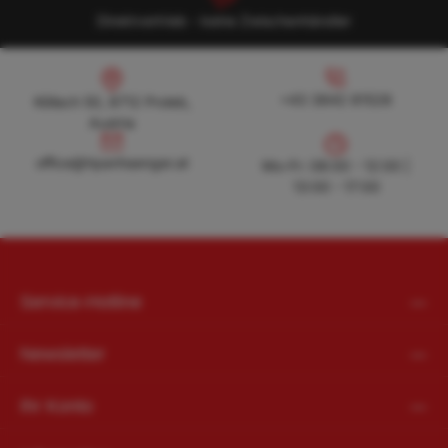
Direktvertrieb - keine Zwischenhändler
Köllach 50, 8712 Proleb, Austria
+43 3842 81528
+43 3842 81528
Köllach 50, 8712 Proleb,
Austria
office@hpanhaenger.at
office@hpanhaenger.at
Mo-Fr: 08:00 - 12:00 |
13:00 - 17:00
Service-Hotline
Newsletter
Ihr Konto