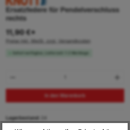
Ersatzfedere für Pendelverschluss
rechts
11,90 €*
Preise inkl. MwSt. zzgl. Versandkosten
Sofort verfügbar, Lieferzeit: 1-2 Werktage
Produkt Anzahl: Gib den gewünschten Wert
In den Warenkorb
Lagerbestand:
24
Produktnummer:
KN.409569.001