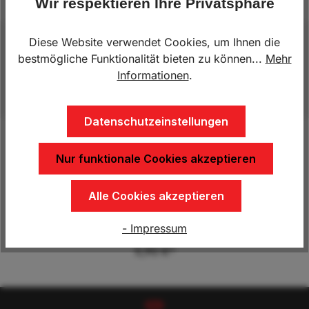
Wir respektieren Ihre Privatsphäre
Diese Website verwendet Cookies, um Ihnen die
Beschreibung
bestmögliche Funktionalität bieten zu können...
Mehr
passend zu KN.409314.001
Informationen
.
Datenschutzeinstellungen
Nur funktionale Cookies akzeptieren
Produktgalerie überspringen
Kunden kauften auch
Alle Cookies akzeptieren
Scharnierbolzen
- Impressum
5,90 €*