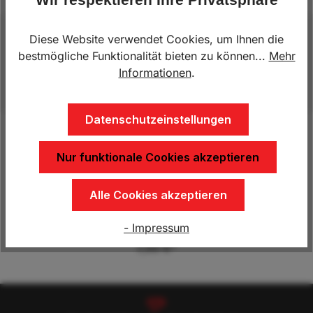
Diese Website verwendet Cookies, um Ihnen die
Beschreibung
bestmögliche Funktionalität bieten zu können...
Mehr
Verzinkt12mm BolzenLänge= 158mm
Informationen
.
Datenschutzeinstellungen
Nur funktionale Cookies akzeptieren
Produktgalerie überspringen
Kunden kauften auch
Alle Cookies akzeptieren
Bordwandverschluss BV 10-1
- Impressum
7,50 €*