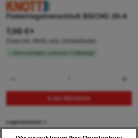
Federriegelverschluß BSCHG 20-A
7,00 €*
Preise inkl. MwSt. zzgl. Versandkosten
Sofort verfügbar, Lieferzeit: 1-2 Werktage
Produkt Anzahl: Gib den gewünschten Wert
In den Warenkorb
Lagerbestand:
4
Produktnummer:
KN.401786.001
Wir respektieren Ihre Privatsphäre