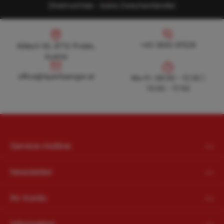
Direktvertrieb - keine Zwischenhändler
Köllach 50, 8712 Proleb, Austria
+43 3842 81528
+43 3842 81528
Köllach 50, 8712 Proleb,
Austria
office@hpanhaenger.at
office@hpanhaenger.at
Mo-Fr: 08:00 - 12:00 |
13:00 - 17:00
Service-Hotline
Newsletter
Ihr Konto