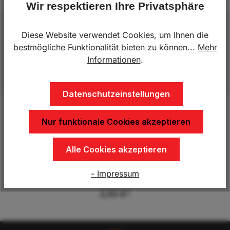
Wir respektieren Ihre Privatsphäre
Beschreibung
Diese Website verwendet Cookies, um Ihnen die
bestmögliche Funktionalität bieten zu können...
Mehr
NummernschildhalterMaße 520x120
Informationen
.
mmLänderkennung Österreich
Datenschutzeinstellungen
Nur funktionale Cookies akzeptieren
Produktgalerie überspringen
Kunden kauften auch
Alle Cookies akzeptieren
Scharnierbolzen
- Impressum
5,90 €*