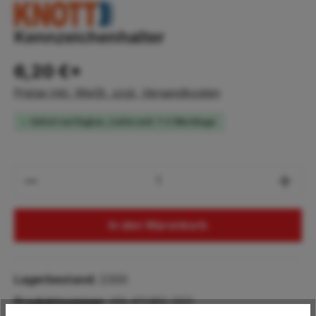
Kennzeichenhalter
6,20 €*
Preise inkl. MwSt. zzgl. Versandkosten
Sofort verfügbar, Lieferzeit: 1-2 Werktage
Produkt Anzahl: Gib den gewünschten Wert
In den Warenkorb
Lagerbestand:
2300
Produktnummer:
KN.411482.002