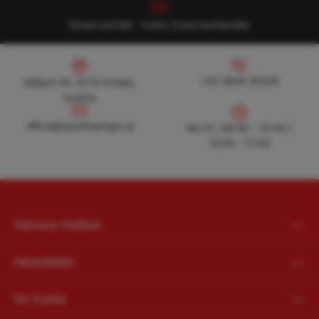
Direktvertrieb - keine Zwischenhändler
Köllach 50, 8712 Proleb, Austria
+43 3842 81528
+43 3842 81528
Köllach 50, 8712 Proleb,
Austria
office@hpanhaenger.at
office@hpanhaenger.at
Mo-Fr: 08:00 - 12:00 |
13:00 - 17:00
Service-Hotline
Newsletter
Ihr Konto