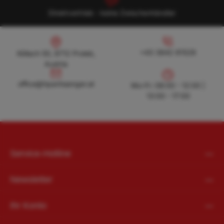
Direktvertrieb - keine Zwischenhändler
Köllach 50, 8712 Proleb, Austria
+43 3842 81528
+43 3842 81528
Köllach 50, 8712 Proleb,
Austria
office@hpanhaenger.at
office@hpanhaenger.at
Mo-Fr: 08:00 - 12:00 |
13:00 - 17:00
Service-Hotline
Newsletter
Ihr Konto