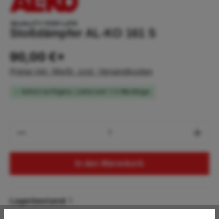
Stoßdämpfer AL-KO 161 S
90,00 €*
Preise inkl. MwSt. zzgl. Versandkosten
Sofort verfügbar, Lieferzeit: 1-2 Werktage
Produkt Anzahl: Gib den gewünschten Wert
In den Warenkorb
Lagerbestand:
1
Produktnummer:
AL.370556