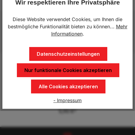
Wir respektieren Ihre Privatsphäre
Diese Website verwendet Cookies, um Ihnen die
Beschreibung
bestmögliche Funktionalität bieten zu können...
Mehr
zu 161 S Nur Originalteile!
Mehr
Informationen
.
Datenschutzeinstellungen
Nur funktionale Cookies akzeptieren
Produktgalerie überspringen
Kunden kauften auch
Alle Cookies akzeptieren
Scharnierbolzen
- Impressum
5,90 €*