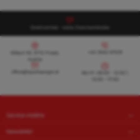
Direktvertrieb - keine Zwischenhändler
Köllach 50, 8712 Proleb, Austria
+43 3842 81528
+43 3842 81528
Köllach 50, 8712 Proleb,
Austria
office@hpanhaenger.at
office@hpanhaenger.at
Mo-Fr: 08:00 - 12:00 |
13:00 - 17:00
Service-Hotline
Newsletter