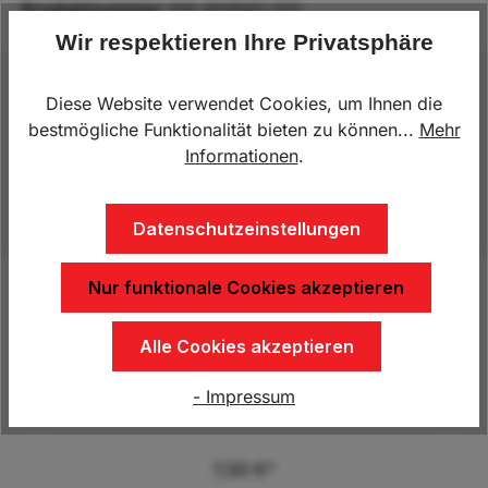
Produktnummer:
KN.404942.001
Wir respektieren Ihre Privatsphäre
Beschreibung
Diese Website verwendet Cookies, um Ihnen die
bestmögliche Funktionalität bieten zu können...
Mehr
Art: Spannverschlüsse Seite: Universal Oberfläche:
Informationen
.
verzinkt Bauart: gerade Länge: 97 mmBreite: 35 mm
Mehr
Datenschutzeinstellungen
Nur funktionale Cookies akzeptieren
Produktgalerie überspringen
Kunden kauften auch
Alle Cookies akzeptieren
- Impressum
Bordwandverschluss BV 10-1
7,50 €*