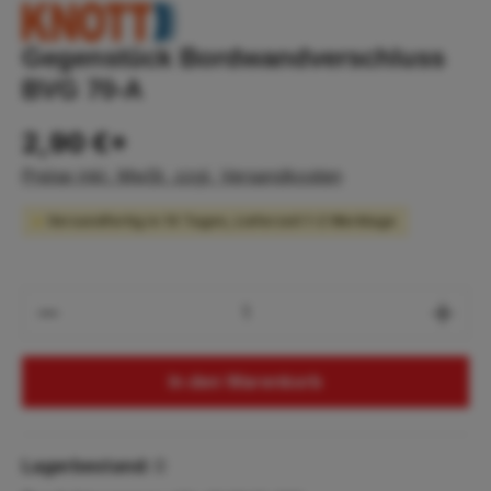
Gegenstück Bordwandverschluss
BVG 70-A
2,90 €*
Preise inkl. MwSt. zzgl. Versandkosten
Versandfertig in 10 Tagen, Lieferzeit 1-2 Werktage
Produkt Anzahl: Gib den gewünschten Wert
In den Warenkorb
Lagerbestand:
0